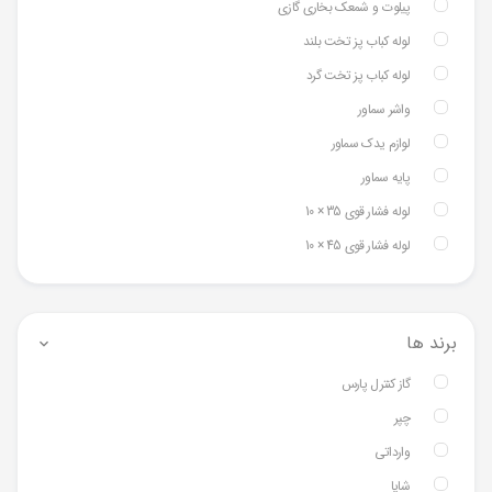
پیلوت و شمعک بخاری گازی
لوله کباب پز تخت بلند
لوله کباب پز تخت گرد
واشر سماور
لوازم یدک سماور
پایه سماور
لوله فشار قوی 35 × 10
لوله فشار قوی 45 × 10
برند ها
گاز کنترل پارس
چپر
وارداتی
شایا