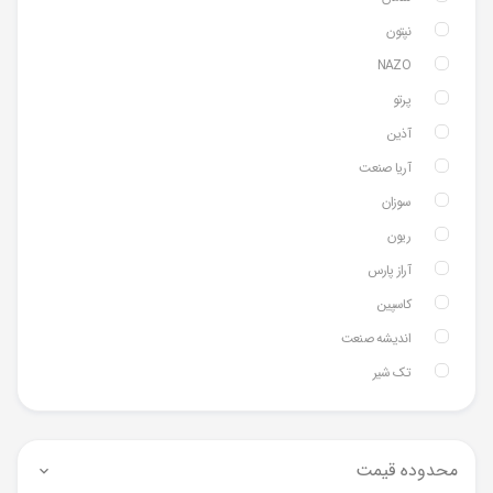
نپتون
NAZO
پرتو
آذین
آریا صنعت
سوزان
ریون
آراز پارس
کاسپین
اندیشه صنعت
تک شیر
محدوده قیمت