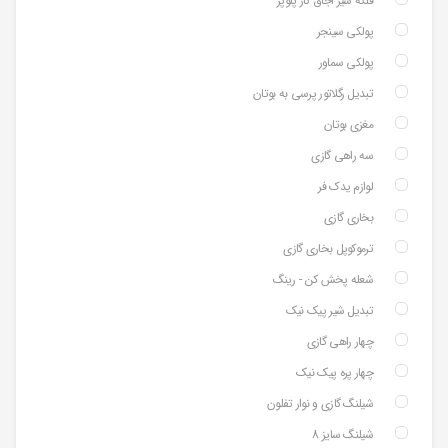
فلکه شیر اجاق گاز پلوپز
پولکی سینجر
پولکی سماور
تبدیل رگلاتور پرسی به بوتان
مغزی بوتان
سه راهی گازی
لوازم یدک فر
بخاری گازی
ترموکوپل بخاری گازی
شعله پخش کن - رینگ
تبدیل شیر پیک نیک
چهار راهی گازی
چهار پره پیک نیک
شیلنگ گازی و نوار تفلون
شیلنگ سایز 8