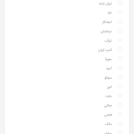
ایران یاسا
تابا
استادکار
درخشان
تیزآب
کمپ ایران
سورنا
آسیا
سیتکو
البرز
دقت
جلالی
فتحی
مالک
سامان