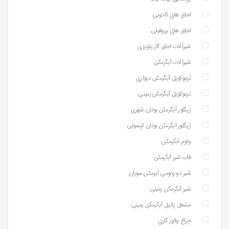
اجاق های کادویی
اجاق های پروفیلی
شیرآلات اجاق گاز پلوپزی
شیرآلات آبگرمکن
ترموکوپل آبگرمکن دیواری
ترموکوپل آبگرمکن زمینی
ژیگلور آبگرمکن بوتان شهری
ژیگلور آبگرمکن بوتان کپسولی
ولوم آبگرمکن
قاب شیر آبگرمکن
شیر دو ولومی آبرمکن سوزان
شیر آبگرمکن زمینی
مشعل پاتیل آبگرمکن زمینی
چراغ والور گازی