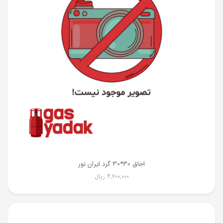
اجاق 30*30 گرد ایران نور
4,600,000
ریال