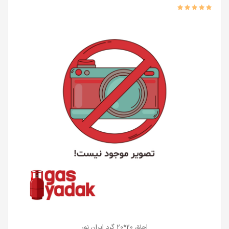
اجاق 20*20 گرد ایران نور