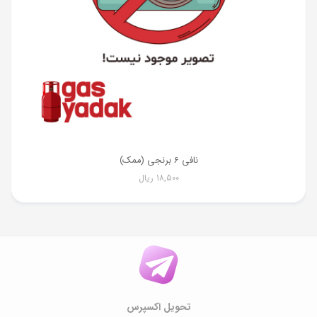
نافی 6 برنجی (ممک)
18,500
ریال
تحویل اکسپرس