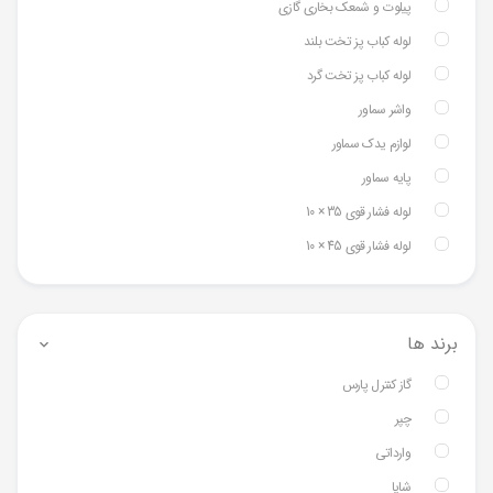
پیلوت و شمعک بخاری گازی
لوله کباب پز تخت بلند
لوله کباب پز تخت گرد
واشر سماور
لوازم یدک سماور
پایه سماور
لوله فشار قوی 35 × 10
لوله فشار قوی 45 × 10
برند ها
گاز کنترل پارس
چپر
وارداتی
شایا