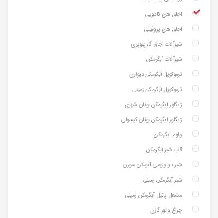
اجاق های کادویی
اجاق های پروفیلی
شیرآلات اجاق گاز پلوپزی
شیرآلات آبگرمکن
ترموکوپل آبگرمکن دیواری
ترموکوپل آبگرمکن زمینی
ژیگلور آبگرمکن بوتان شهری
ژیگلور آبگرمکن بوتان کپسولی
ولوم آبگرمکن
قاب شیر آبگرمکن
شیر دو ولومی آبرمکن سوزان
شیر آبگرمکن زمینی
مشعل پاتیل آبگرمکن زمینی
چراغ والور گازی