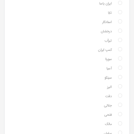
ایران یاسا
تابا
استادکار
درخشان
تیزآب
کمپ ایران
سورنا
آسیا
سیتکو
البرز
دقت
جلالی
فتحی
مالک
سامان