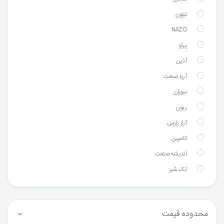
نپتون
NAZO
پرتو
آذین
آریا صنعت
سوزان
ریون
آراز پارس
کاسپین
اندیشه صنعت
تک شیر
محدوده قیمت