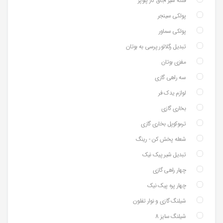
فلکه شیر اجاق گاز پلوپز
پولکی سینجر
پولکی سماور
تبدیل رگلاتور پرسی به بوتان
مغزی بوتان
سه راهی گازی
لوازم یدک فر
بخاری گازی
ترموکوپل بخاری گازی
شعله پخش کن - رینگ
تبدیل شیر پیک نیک
چهار راهی گازی
چهار پره پیک نیک
شیلنگ گازی و نوار تفلون
شیلنگ سایز 8