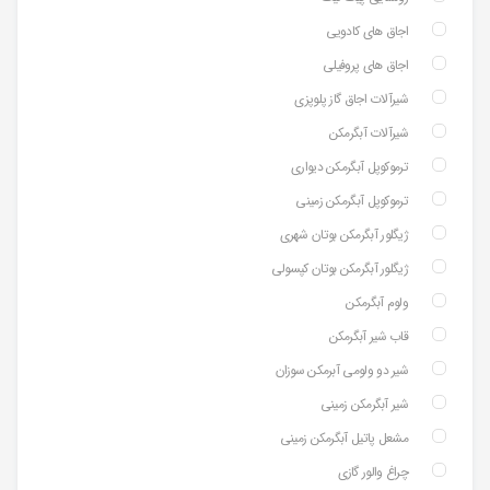
اجاق های کادویی
اجاق های پروفیلی
شیرآلات اجاق گاز پلوپزی
شیرآلات آبگرمکن
ترموکوپل آبگرمکن دیواری
ترموکوپل آبگرمکن زمینی
ژیگلور آبگرمکن بوتان شهری
ژیگلور آبگرمکن بوتان کپسولی
ولوم آبگرمکن
قاب شیر آبگرمکن
شیر دو ولومی آبرمکن سوزان
شیر آبگرمکن زمینی
مشعل پاتیل آبگرمکن زمینی
چراغ والور گازی