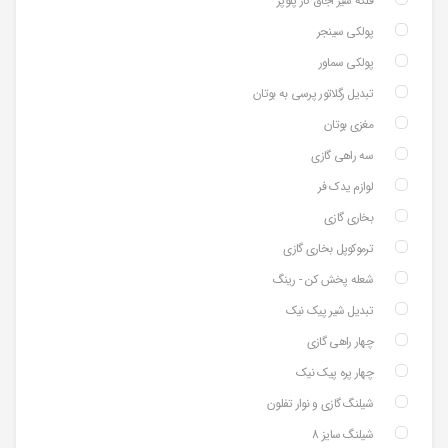
فلکه شیر اجاق گاز پلوپز
پولکی سینجر
پولکی سماور
تبدیل رگلاتور پرسی به بوتان
مغزی بوتان
سه راهی گازی
لوازم یدک فر
بخاری گازی
ترموکوپل بخاری گازی
شعله پخش کن - رینگ
تبدیل شیر پیک نیک
چهار راهی گازی
چهار پره پیک نیک
شیلنگ گازی و نوار تفلون
شیلنگ سایز 8