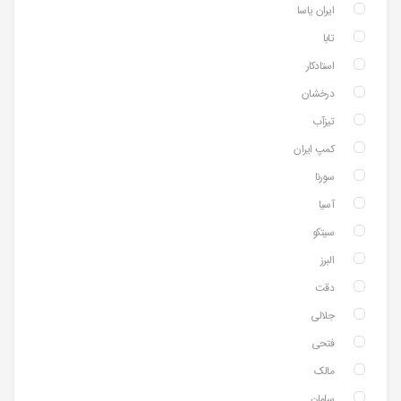
ایران یاسا
تابا
استادکار
درخشان
تیزآب
کمپ ایران
سورنا
آسیا
سیتکو
البرز
دقت
جلالی
فتحی
مالک
سامان