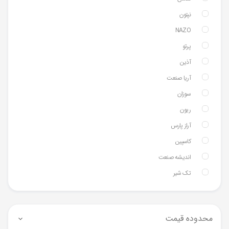
نپتون
NAZO
پرتو
آذین
آریا صنعت
سوزان
ریون
آراز پارس
کاسپین
اندیشه صنعت
تک شیر
محدوده قیمت