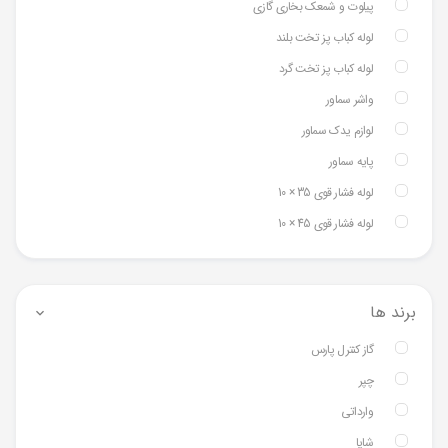
پیلوت و شمعک بخاری گازی
لوله کباب پز تخت بلند
لوله کباب پز تخت گرد
واشر سماور
لوازم یدک سماور
پایه سماور
لوله فشار قوی 35 × 10
لوله فشار قوی 45 × 10
برند ها
گاز کنترل پارس
چپر
وارداتی
شایا