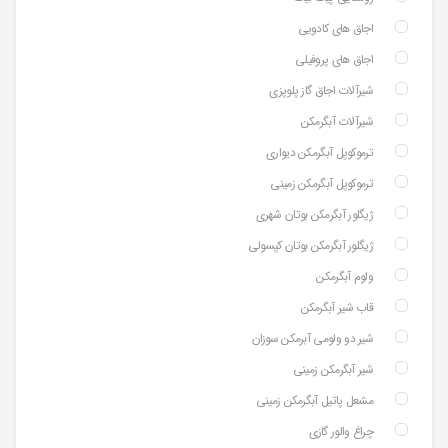
اجاق های کادویی
اجاق های پروفیلی
شیرآلات اجاق گاز پلوپزی
شیرآلات آبگرمکن
ترموکوپل آبگرمکن دیواری
ترموکوپل آبگرمکن زمینی
ژیگلور آبگرمکن بوتان شهری
ژیگلور آبگرمکن بوتان کپسولی
ولوم آبگرمکن
قاب شیر آبگرمکن
شیر دو ولومی آبرمکن سوزان
شیر آبگرمکن زمینی
مشعل پاتیل آبگرمکن زمینی
چراغ والور گازی