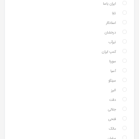
ایران یاسا
تابا
استادکار
درخشان
تیزآب
کمپ ایران
سورنا
آسیا
سیتکو
البرز
دقت
جلالی
فتحی
مالک
سامان