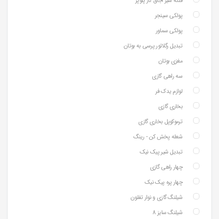
فلکه شیر اجاق گاز پلوپز
پولکی سینجر
پولکی سماور
تبدیل رگلاتور پرسی به بوتان
مغزی بوتان
سه راهی گازی
لوازم یدک فر
بخاری گازی
ترموکوپل بخاری گازی
شعله پخش کن - رینگ
تبدیل شیر پیک نیک
چهار راهی گازی
چهار پره پیک نیک
شیلنگ گازی و نوار تفلون
شیلنگ سایز 8