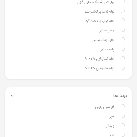
پیلوت و شمعک بخاری گازی
لوله کباب پز تخت بلند
لوله کباب پز تخت گرد
واشر سماور
لوازم یدک سماور
پایه سماور
لوله فشار قوی 35 × 10
لوله فشار قوی 45 × 10
برند ها
گاز کنترل پارس
چپر
وارداتی
شایا