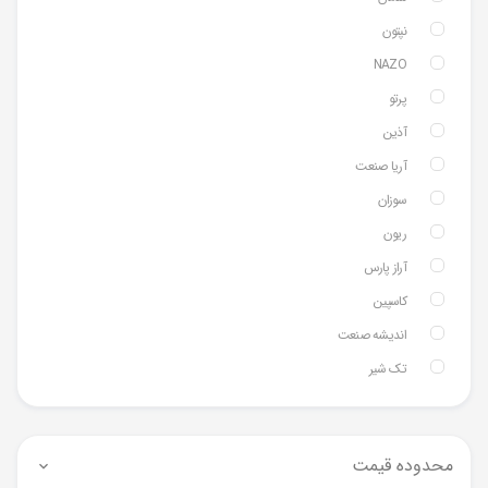
نپتون
NAZO
پرتو
آذین
آریا صنعت
سوزان
ریون
آراز پارس
کاسپین
اندیشه صنعت
تک شیر
محدوده قیمت