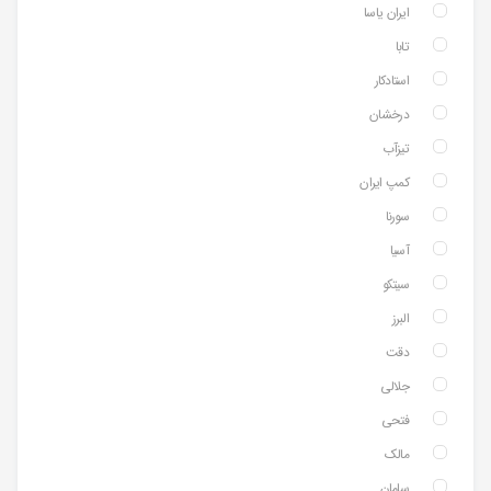
ایران یاسا
تابا
استادکار
درخشان
تیزآب
کمپ ایران
سورنا
آسیا
سیتکو
البرز
دقت
جلالی
فتحی
مالک
سامان