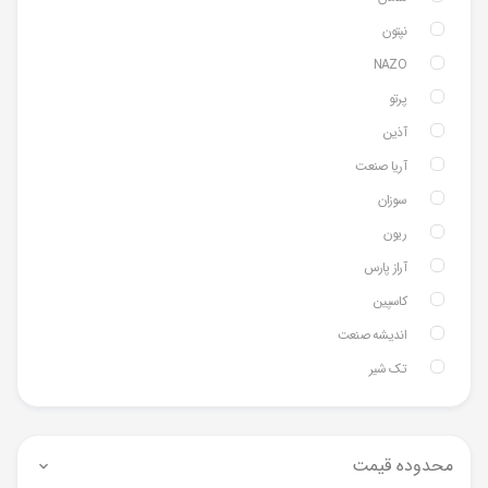
نپتون
NAZO
پرتو
آذین
آریا صنعت
سوزان
ریون
آراز پارس
کاسپین
اندیشه صنعت
تک شیر
محدوده قیمت