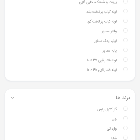
پیلوت و شمعک بخاری گازی
لوله کباب پز تخت بلند
لوله کباب پز تخت گرد
واشر سماور
لوازم یدک سماور
پایه سماور
لوله فشار قوی 35 × 10
لوله فشار قوی 45 × 10
برند ها
گاز کنترل پارس
چپر
وارداتی
شایا