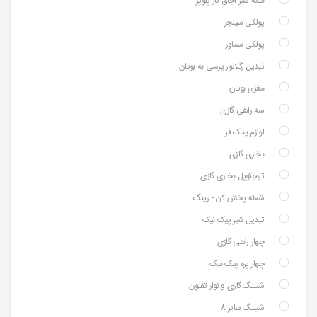
فلکه شیر اجاق گاز پلوپز
پولکی سینجر
پولکی سماور
تبدیل رگلاتور پرسی به بوتان
مغزی بوتان
سه راهی گازی
لوازم یدک فر
بخاری گازی
ترموکوپل بخاری گازی
شعله پخش کن - رینگ
تبدیل شیر پیک نیک
چهار راهی گازی
چهار پره پیک نیک
شیلنگ گازی و نوار تفلون
شیلنگ سایز 8