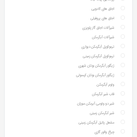
اجاق های کادویی
اجاق های پروفیلی
شیرآلات اجاق گاز پلوپزی
شیرآلات آبگرمکن
ترموکوپل آبگرمکن دیواری
ترموکوپل آبگرمکن زمینی
ژیگلور آبگرمکن بوتان شهری
ژیگلور آبگرمکن بوتان کپسولی
ولوم آبگرمکن
قاب شیر آبگرمکن
شیر دو ولومی آبرمکن سوزان
شیر آبگرمکن زمینی
مشعل پاتیل آبگرمکن زمینی
چراغ والور گازی