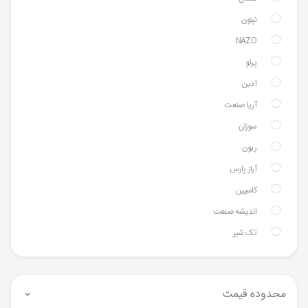
نپتون
NAZO
پرتو
آذین
آریا صنعت
سوزان
ریون
آراز پارس
کاسپین
اندیشه صنعت
تک شیر
محدوده قیمت