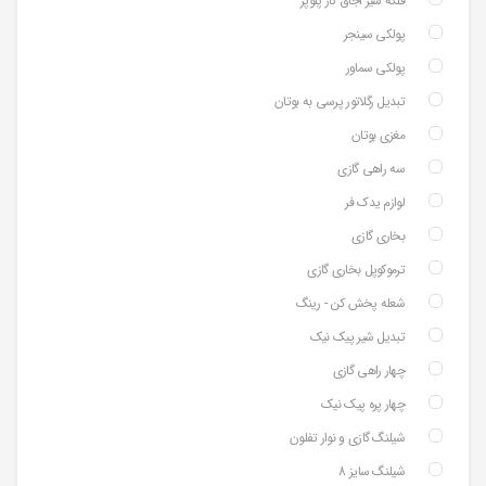
فلکه شیر اجاق گاز پلوپز
پولکی سینجر
پولکی سماور
تبدیل رگلاتور پرسی به بوتان
مغزی بوتان
سه راهی گازی
لوازم یدک فر
بخاری گازی
ترموکوپل بخاری گازی
شعله پخش کن - رینگ
تبدیل شیر پیک نیک
چهار راهی گازی
چهار پره پیک نیک
شیلنگ گازی و نوار تفلون
شیلنگ سایز 8