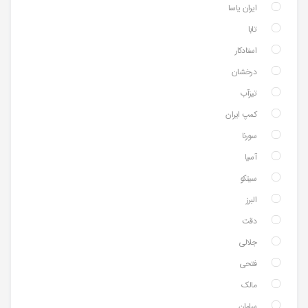
ایران یاسا
تابا
استادکار
درخشان
تیزآب
کمپ ایران
سورنا
آسیا
سیتکو
البرز
دقت
جلالی
فتحی
مالک
سامان