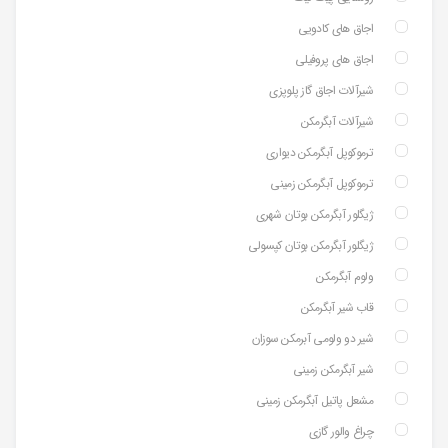
اجاق های کادویی
اجاق های پروفیلی
شیرآلات اجاق گاز پلوپزی
شیرآلات آبگرمکن
ترموکوپل آبگرمکن دیواری
ترموکوپل آبگرمکن زمینی
ژیگلور آبگرمکن بوتان شهری
ژیگلور آبگرمکن بوتان کپسولی
ولوم آبگرمکن
قاب شیر آبگرمکن
شیر دو ولومی آبرمکن سوزان
شیر آبگرمکن زمینی
مشعل پاتیل آبگرمکن زمینی
چراغ والور گازی