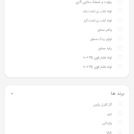
پیلوت و شمعک بخاری گازی
لوله کباب پز تخت بلند
لوله کباب پز تخت گرد
واشر سماور
لوازم یدک سماور
پایه سماور
لوله فشار قوی 35 × 10
لوله فشار قوی 45 × 10
برند ها
گاز کنترل پارس
چپر
وارداتی
شایا