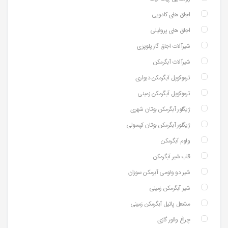
اجاق های کادویی
اجاق های پروفیلی
شیرآلات اجاق گاز پلوپزی
شیرآلات آبگرمکن
ترموکوپل آبگرمکن دیواری
ترموکوپل آبگرمکن زمینی
ژیگلور آبگرمکن بوتان شهری
ژیگلور آبگرمکن بوتان کپسولی
ولوم آبگرمکن
قاب شیر آبگرمکن
شیر دو ولومی آبرمکن سوزان
شیر آبگرمکن زمینی
مشعل پاتیل آبگرمکن زمینی
چراغ والور گازی