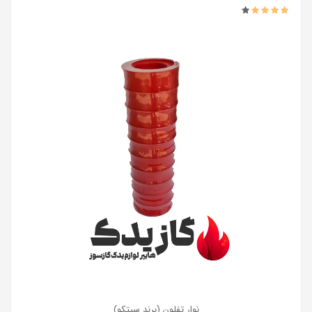
نوار تفلون (برند سیتکو)