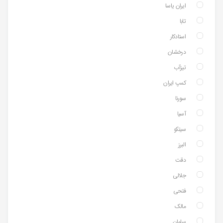
ایران یاسا
تابا
استادکار
درخشان
تیزآب
کمپ ایران
سورنا
آسیا
سیتکو
البرز
دقت
جلالی
فتحی
مالک
سامان