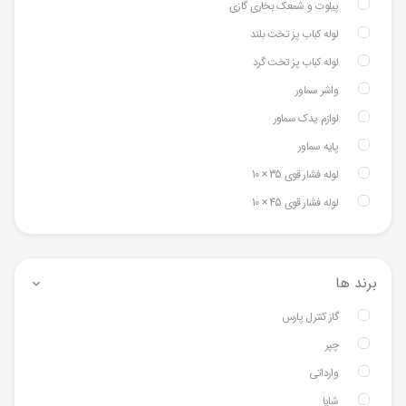
پیلوت و شمعک بخاری گازی
لوله کباب پز تخت بلند
لوله کباب پز تخت گرد
واشر سماور
لوازم یدک سماور
پایه سماور
لوله فشار قوی 35 × 10
لوله فشار قوی 45 × 10
برند ها
گاز کنترل پارس
چپر
وارداتی
شایا