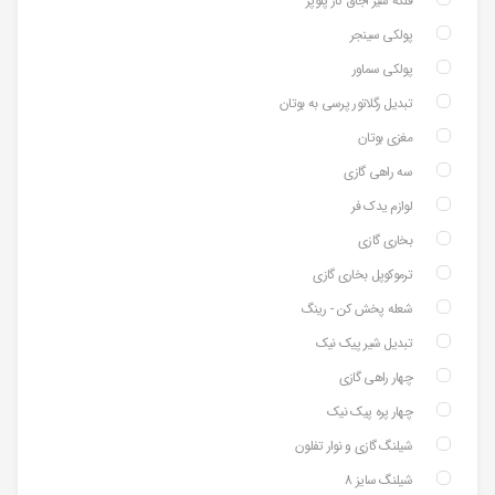
فلکه شیر اجاق گاز پلوپز
پولکی سینجر
پولکی سماور
تبدیل رگلاتور پرسی به بوتان
مغزی بوتان
سه راهی گازی
لوازم یدک فر
بخاری گازی
ترموکوپل بخاری گازی
شعله پخش کن - رینگ
تبدیل شیر پیک نیک
چهار راهی گازی
چهار پره پیک نیک
شیلنگ گازی و نوار تفلون
شیلنگ سایز 8