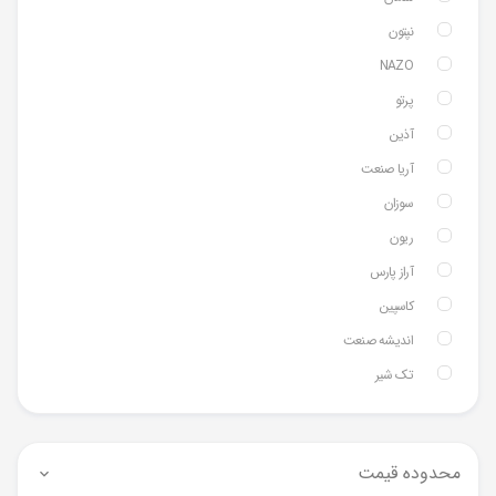
نپتون
NAZO
پرتو
آذین
آریا صنعت
سوزان
ریون
آراز پارس
کاسپین
اندیشه صنعت
تک شیر
محدوده قیمت