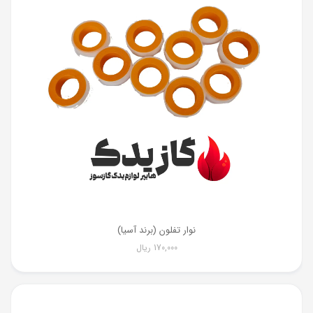
نوار تفلون (برند آسیا)
170,000
ریال