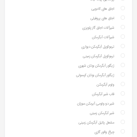
اجاق های کادویی
اجاق های پروفیلی
شیرآلات اجاق گاز پلوپزی
شیرآلات آبگرمکن
ترموکوپل آبگرمکن دیواری
ترموکوپل آبگرمکن زمینی
ژیگلور آبگرمکن بوتان شهری
ژیگلور آبگرمکن بوتان کپسولی
ولوم آبگرمکن
قاب شیر آبگرمکن
شیر دو ولومی آبرمکن سوزان
شیر آبگرمکن زمینی
مشعل پاتیل آبگرمکن زمینی
چراغ والور گازی