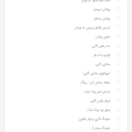
فلکه شیر اجاق گاز پلوپز
پولکی سینجر
پولکی سماور
تبدیل رگلاتور پرسی به بوتان
مغزی بوتان
سه راهی گازی
لوازم یدک فر
بخاری گازی
ترموکوپل بخاری گازی
شعله پخش کن - رینگ
تبدیل شیر پیک نیک
چهار راهی گازی
چهار پره پیک نیک
شیلنگ گازی و نوار تفلون
شیلنگ سایز 8