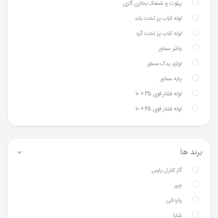
پیلوت و شمعک بخاری گازی
لوله کباب پز تخت بلند
لوله کباب پز تخت گرد
واشر سماور
لوازم یدک سماور
پایه سماور
لوله فشار قوی 35 × 10
لوله فشار قوی 45 × 10
برند ها
گاز کنترل پارس
چپر
وارداتی
شایا