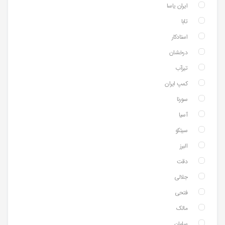
ایران یاسا
تابا
استادکار
درخشان
تیزآب
کمپ ایران
سورنا
آسیا
سیتکو
البرز
دقت
جلالی
فتحی
مالک
سامان