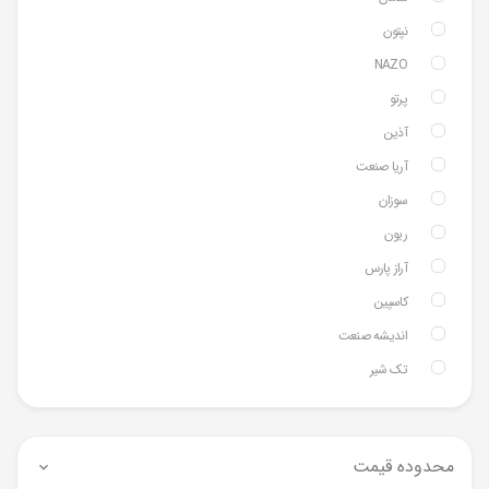
نپتون
NAZO
پرتو
آذین
آریا صنعت
سوزان
ریون
آراز پارس
کاسپین
اندیشه صنعت
تک شیر
محدوده قیمت