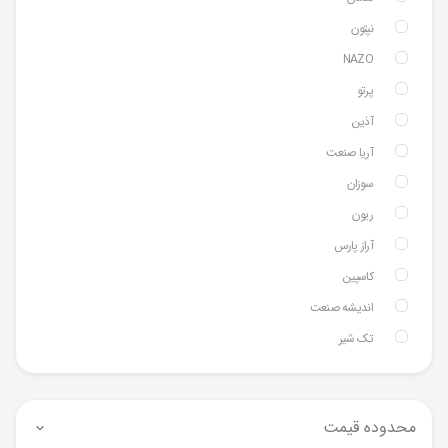
نپتون
NAZO
پرتو
آذین
آریا صنعت
سوزان
ریون
آراز پارس
کاسپین
اندیشه صنعت
تک شیر
محدوده قیمت