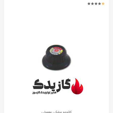
کائوچو مشکی معمولی