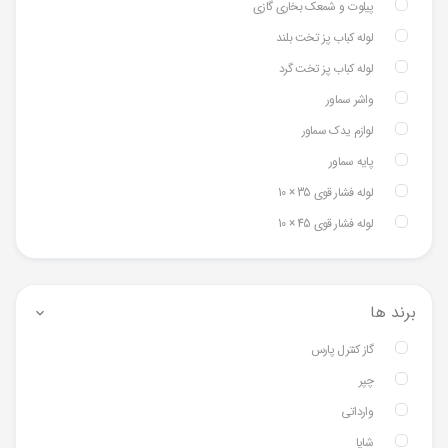
پیلوت و شمعک بخاری گازی
لوله کباب پز تخت بلند
لوله کباب پز تخت گرد
واشر سماور
لوازم یدک سماور
پایه سماور
لوله فشار قوی 35 × 10
لوله فشار قوی 45 × 10
برند ها
گاز کنترل پارس
چپر
وارداتی
شایا