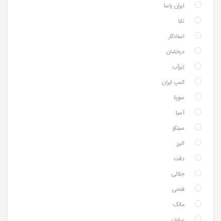
ایران یاسا
تابا
استادکار
درخشان
تیزآب
کمپ ایران
سورنا
آسیا
سیتکو
البرز
دقت
جلالی
فتحی
مالک
سامان