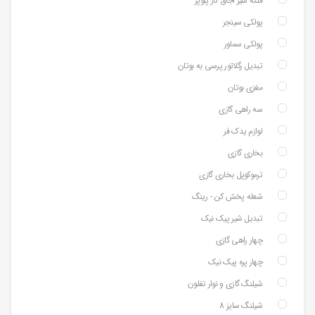
فلکه شیر اجاق گاز پلوپز
پولکی سینجر
پولکی سماور
تبدیل رگلاتور پرسی به بوتان
مغزی بوتان
سه راهی گازی
لوازم یدک فر
بخاری گازی
ترموکوپل بخاری گازی
شعله پخش کن - رینگ
تبدیل شیر پیک نیک
چهار راهی گازی
چهار پره پیک نیک
شیلنگ گازی و نوار تفلون
شیلنگ سایز 8