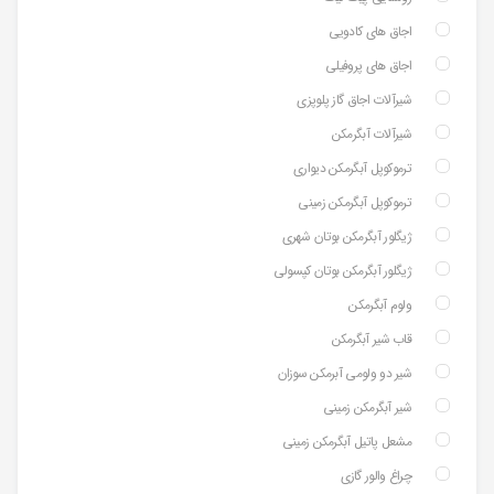
اجاق های کادویی
اجاق های پروفیلی
شیرآلات اجاق گاز پلوپزی
شیرآلات آبگرمکن
ترموکوپل آبگرمکن دیواری
ترموکوپل آبگرمکن زمینی
ژیگلور آبگرمکن بوتان شهری
ژیگلور آبگرمکن بوتان کپسولی
ولوم آبگرمکن
قاب شیر آبگرمکن
شیر دو ولومی آبرمکن سوزان
شیر آبگرمکن زمینی
مشعل پاتیل آبگرمکن زمینی
چراغ والور گازی