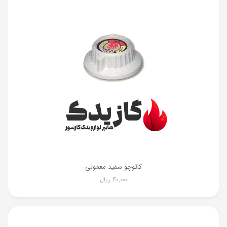
کائوچو سفید معمولی
40,000
ریال