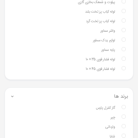
پیلوت و شمعک بخاری گازی
لوله کباب پز تخت بلند
لوله کباب پز تخت گرد
واشر سماور
لوازم یدک سماور
پایه سماور
لوله فشار قوی 35 × 10
لوله فشار قوی 45 × 10
برند ها
گاز کنترل پارس
چپر
وارداتی
شایا