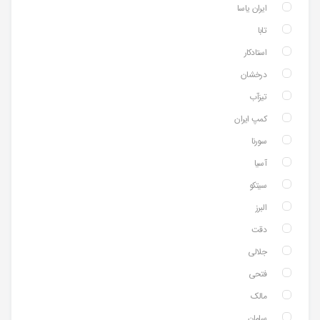
ایران یاسا
تابا
استادکار
درخشان
تیزآب
کمپ ایران
سورنا
آسیا
سیتکو
البرز
دقت
جلالی
فتحی
مالک
سامان