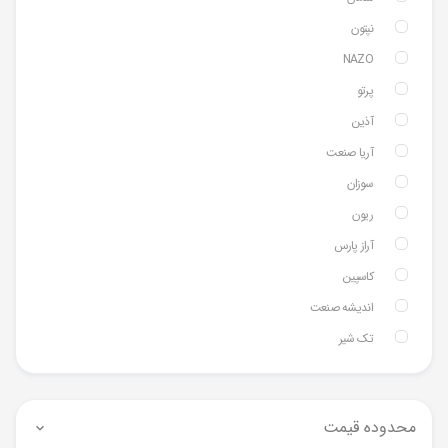
نپتون
NAZO
پرتو
آذین
آریا صنعت
سوزان
ریون
آراز پارس
کاسپین
اندیشه صنعت
تک شیر
محدوده قیمت