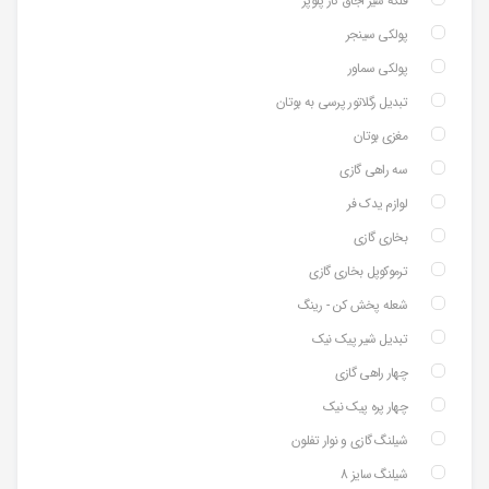
فلکه شیر اجاق گاز پلوپز
پولکی سینجر
پولکی سماور
تبدیل رگلاتور پرسی به بوتان
مغزی بوتان
سه راهی گازی
لوازم یدک فر
بخاری گازی
ترموکوپل بخاری گازی
شعله پخش کن - رینگ
تبدیل شیر پیک نیک
چهار راهی گازی
چهار پره پیک نیک
شیلنگ گازی و نوار تفلون
شیلنگ سایز 8