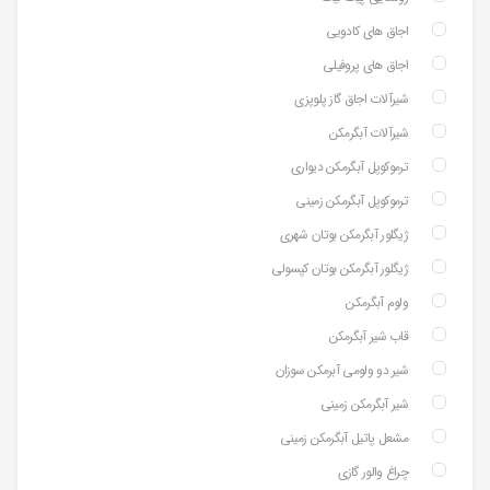
اجاق های کادویی
اجاق های پروفیلی
شیرآلات اجاق گاز پلوپزی
شیرآلات آبگرمکن
ترموکوپل آبگرمکن دیواری
ترموکوپل آبگرمکن زمینی
ژیگلور آبگرمکن بوتان شهری
ژیگلور آبگرمکن بوتان کپسولی
ولوم آبگرمکن
قاب شیر آبگرمکن
شیر دو ولومی آبرمکن سوزان
شیر آبگرمکن زمینی
مشعل پاتیل آبگرمکن زمینی
چراغ والور گازی