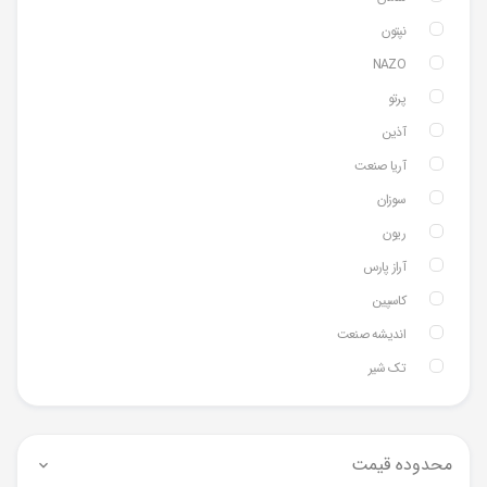
نپتون
NAZO
پرتو
آذین
آریا صنعت
سوزان
ریون
آراز پارس
کاسپین
اندیشه صنعت
تک شیر
محدوده قیمت