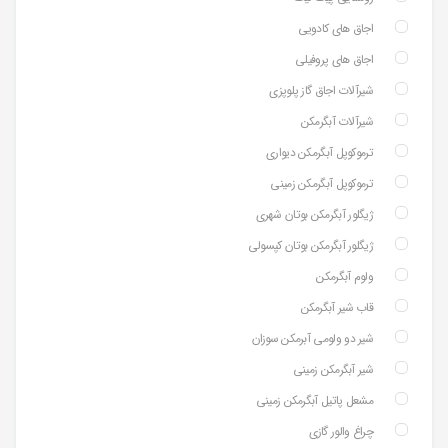
اجاق های کادویی
اجاق های پروفیلی
شیرآلات اجاق گاز پلوپزی
شیرآلات آبگرمکن
ترموکوپل آبگرمکن دیواری
ترموکوپل آبگرمکن زمینی
ژیگلور آبگرمکن بوتان شهری
ژیگلور آبگرمکن بوتان کپسولی
ولوم آبگرمکن
قاب شیر آبگرمکن
شیر دو ولومی آبرمکن سوزان
شیر آبگرمکن زمینی
مشعل پاتیل آبگرمکن زمینی
چراغ والور گازی