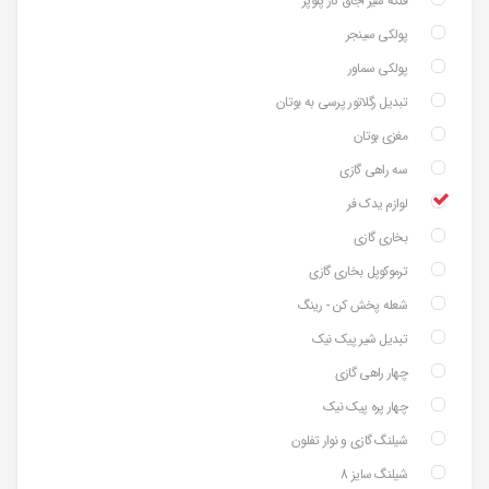
فلکه شیر اجاق گاز پلوپز
پولکی سینجر
پولکی سماور
تبدیل رگلاتور پرسی به بوتان
مغزی بوتان
سه راهی گازی
لوازم یدک فر
بخاری گازی
ترموکوپل بخاری گازی
شعله پخش کن - رینگ
تبدیل شیر پیک نیک
چهار راهی گازی
چهار پره پیک نیک
شیلنگ گازی و نوار تفلون
شیلنگ سایز 8