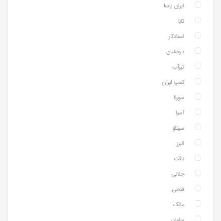
ایران یاسا
تابا
استادکار
درخشان
تیزآب
کمپ ایران
سورنا
آسیا
سیتکو
البرز
دقت
جلالی
فتحی
مالک
سامان