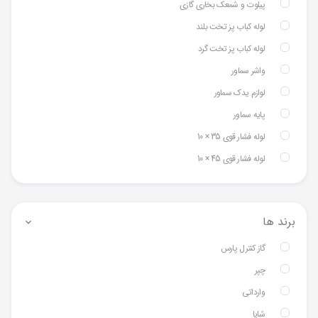
پیلوت و شمعک بخاری گازی
لوله کباب پز تخت بلند
لوله کباب پز تخت گرد
واشر سماور
لوازم یدک سماور
پایه سماور
لوله فشار قوی 35 × 10
لوله فشار قوی 45 × 10
برند ها
گاز کنترل پارس
چپر
وارداتی
شایا