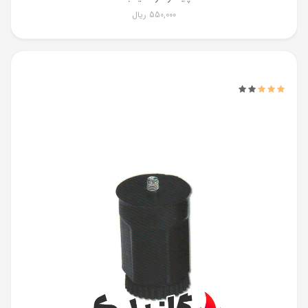
550,000
ریال