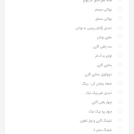
فلکه شیر اجاق گاز پلوپز
پولکی سینجر
پولکی سماور
تبدیل رگلاتور پرسی به بوتان
مغزی بوتان
سه راهی گازی
لوازم یدک فر
بخاری گازی
ترموکوپل بخاری گازی
شعله پخش کن - رینگ
تبدیل شیر پیک نیک
چهار راهی گازی
چهار پره پیک نیک
شیلنگ گازی و نوار تفلون
شیلنگ سایز 8