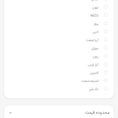
نپتون
NAZO
پرتو
آذین
آریا صنعت
سوزان
ریون
آراز پارس
کاسپین
اندیشه صنعت
تک شیر
محدوده قیمت