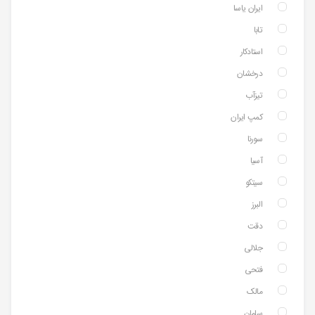
ایران یاسا
تابا
استادکار
درخشان
تیزآب
کمپ ایران
سورنا
آسیا
سیتکو
البرز
دقت
جلالی
فتحی
مالک
سامان