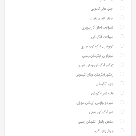
اجاق های کادویی
اجاق های پروفیلی
شیرآلات اجاق گاز پلوپزی
شیرآلات آبگرمکن
ترموکوپل آبگرمکن دیواری
ترموکوپل آبگرمکن زمینی
ژیگلور آبگرمکن بوتان شهری
ژیگلور آبگرمکن بوتان کپسولی
ولوم آبگرمکن
قاب شیر آبگرمکن
شیر دو ولومی آبرمکن سوزان
شیر آبگرمکن زمینی
مشعل پاتیل آبگرمکن زمینی
چراغ والور گازی