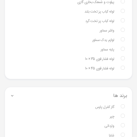
پیلوت و شمعک بخاری گازی
لوله کباب پز تخت بلند
لوله کباب پز تخت گرد
واشر سماور
لوازم یدک سماور
پایه سماور
لوله فشار قوی 35 × 10
لوله فشار قوی 45 × 10
برند ها
گاز کنترل پارس
چپر
وارداتی
شایا