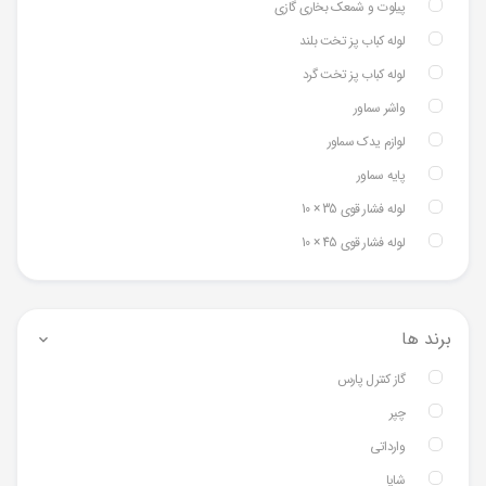
پیلوت و شمعک بخاری گازی
لوله کباب پز تخت بلند
لوله کباب پز تخت گرد
واشر سماور
لوازم یدک سماور
پایه سماور
لوله فشار قوی 35 × 10
لوله فشار قوی 45 × 10
برند ها
گاز کنترل پارس
چپر
وارداتی
شایا