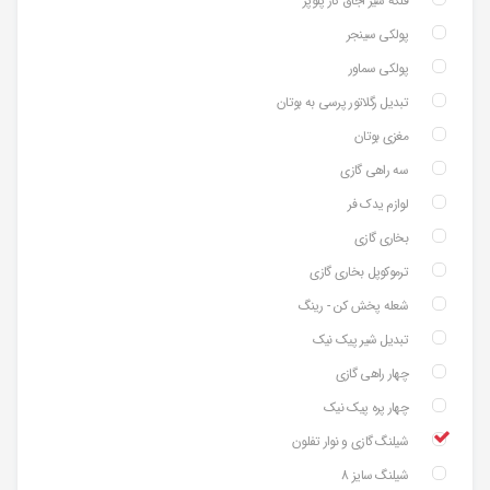
فلکه شیر اجاق گاز پلوپز
پولکی سینجر
پولکی سماور
تبدیل رگلاتور پرسی به بوتان
مغزی بوتان
سه راهی گازی
لوازم یدک فر
بخاری گازی
ترموکوپل بخاری گازی
شعله پخش کن - رینگ
تبدیل شیر پیک نیک
چهار راهی گازی
چهار پره پیک نیک
شیلنگ گازی و نوار تفلون
شیلنگ سایز 8