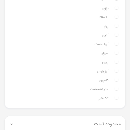
نپتون
NAZO
پرتو
آذین
آریا صنعت
سوزان
ریون
آراز پارس
کاسپین
اندیشه صنعت
تک شیر
محدوده قیمت