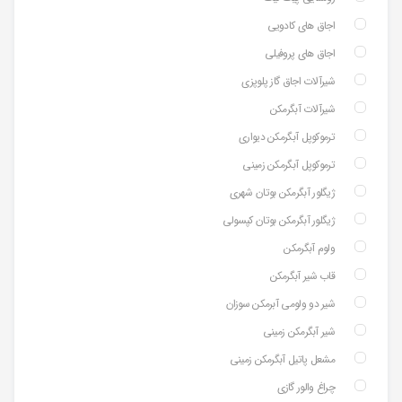
اجاق های کادویی
اجاق های پروفیلی
شیرآلات اجاق گاز پلوپزی
شیرآلات آبگرمکن
ترموکوپل آبگرمکن دیواری
ترموکوپل آبگرمکن زمینی
ژیگلور آبگرمکن بوتان شهری
ژیگلور آبگرمکن بوتان کپسولی
ولوم آبگرمکن
قاب شیر آبگرمکن
شیر دو ولومی آبرمکن سوزان
شیر آبگرمکن زمینی
مشعل پاتیل آبگرمکن زمینی
چراغ والور گازی