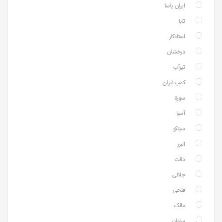
ایران یاسا
تابا
استادکار
درخشان
تیزآب
کمپ ایران
سورنا
آسیا
سیتکو
البرز
دقت
جلالی
فتحی
مالک
سامان