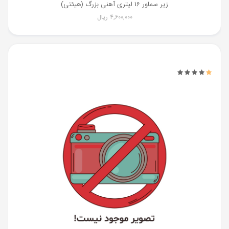
زیر سماور 16 لیتری آهنی بزرگ (هیئتی)
4,600,000
ریال