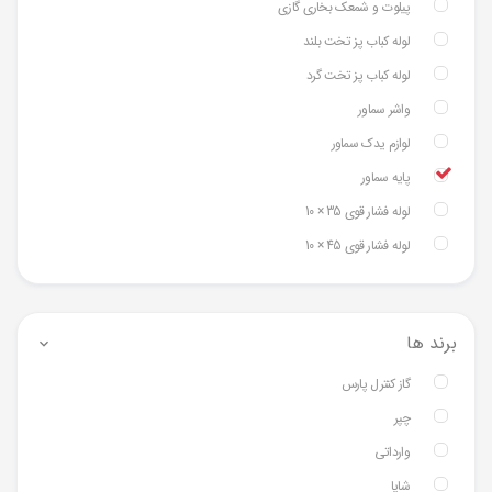
پیلوت و شمعک بخاری گازی
لوله کباب پز تخت بلند
لوله کباب پز تخت گرد
واشر سماور
لوازم یدک سماور
پایه سماور
لوله فشار قوی 35 × 10
لوله فشار قوی 45 × 10
برند ها
گاز کنترل پارس
چپر
وارداتی
شایا