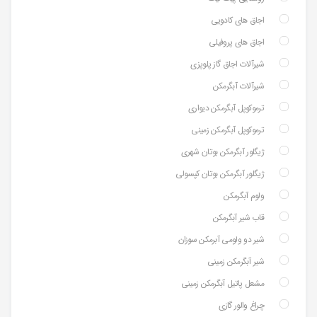
اجاق های کادویی
اجاق های پروفیلی
شیرآلات اجاق گاز پلوپزی
شیرآلات آبگرمکن
ترموکوپل آبگرمکن دیواری
ترموکوپل آبگرمکن زمینی
ژیگلور آبگرمکن بوتان شهری
ژیگلور آبگرمکن بوتان کپسولی
ولوم آبگرمکن
قاب شیر آبگرمکن
شیر دو ولومی آبرمکن سوزان
شیر آبگرمکن زمینی
مشعل پاتیل آبگرمکن زمینی
چراغ والور گازی