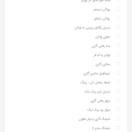
فلکه شیر اجاق گاز پلوپز
پولکی سینجر
پولکی سماور
تبدیل رگلاتور پرسی به بوتان
مغزی بوتان
سه راهی گازی
لوازم یدک فر
بخاری گازی
ترموکوپل بخاری گازی
شعله پخش کن - رینگ
تبدیل شیر پیک نیک
چهار راهی گازی
چهار پره پیک نیک
شیلنگ گازی و نوار تفلون
شیلنگ سایز 8