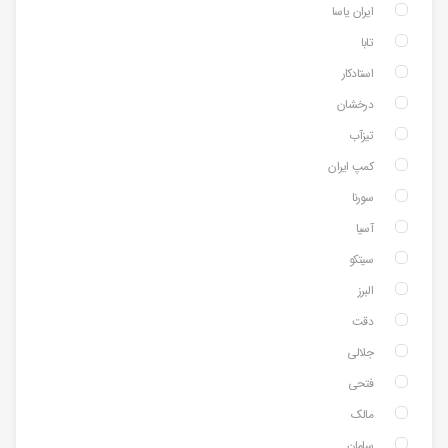
ایران یاسا
تابا
استادکار
درخشان
تیزآب
کمپ ایران
سورنا
آسیا
سیتکو
البرز
دقت
جلالی
فتحی
مالک
سامان