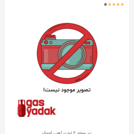
زیر سماور 4 لیتری آهنی کوچک