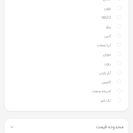
نپتون
NAZO
پرتو
آذین
آریا صنعت
سوزان
ریون
آراز پارس
کاسپین
اندیشه صنعت
تک شیر
محدوده قیمت