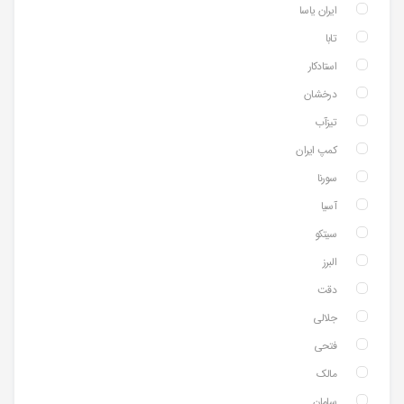
ایران یاسا
تابا
استادکار
درخشان
تیزآب
کمپ ایران
سورنا
آسیا
سیتکو
البرز
دقت
جلالی
فتحی
مالک
سامان