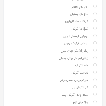
اجاق های کادویی
اجاق های پروفیلی
شیرآلات اجاق گاز پلوپزی
شیرآلات آبگرمکن
ترموکوپل آبگرمکن دیواری
ترموکوپل آبگرمکن زمینی
ژیگلور آبگرمکن بوتان شهری
ژیگلور آبگرمکن بوتان کپسولی
ولوم آبگرمکن
قاب شیر آبگرمکن
شیر دو ولومی آبرمکن سوزان
شیر آبگرمکن زمینی
مشعل پاتیل آبگرمکن زمینی
چراغ والور گازی