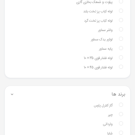
پیلوت و شمعک بخاری گازی
لوله کباب پز تخت بلند
لوله کباب پز تخت گرد
واشر سماور
لوازم یدک سماور
پایه سماور
لوله فشار قوی 35 × 10
لوله فشار قوی 45 × 10
برند ها
گاز کنترل پارس
چپر
وارداتی
شایا