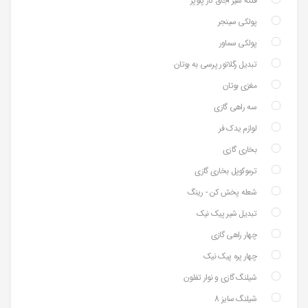
فلکه شیر اجاق گاز پلوپز
پولکی سینجر
پولکی سماور
تبدیل رگلاتور پرسی به بوتان
مغزی بوتان
سه راهی گازی
لوازم یدک فر
بخاری گازی
ترموکوپل بخاری گازی
شعله پخش کن - رینگ
تبدیل شیر پیک نیک
چهار راهی گازی
چهار پره پیک نیک
شیلنگ گازی و نوار تفلون
شیلنگ سایز 8