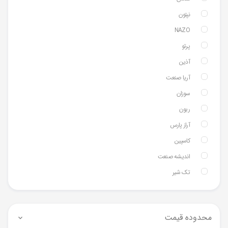
نپتون
NAZO
پرتو
آذین
آریا صنعت
سوزان
ریون
آراز پارس
کاسپین
اندیشه صنعت
تک شیر
محدوده قیمت