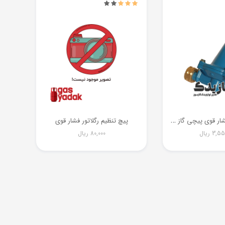
ر
گلاتور پرسی فشار قوی پیچی گاز کنترل
پیچ تنظیم رگلاتور فشار قوی
3,55
ریال
80,000
ریال