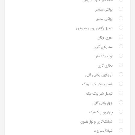
فلکه شیر اجاق گاز پلوپز
پولکی سینجر
پولکی سماور
تبدیل رگلاتور پرسی به بوتان
مغزی بوتان
سه راهی گازی
لوازم یدک فر
بخاری گازی
ترموکوپل بخاری گازی
شعله پخش کن - رینگ
تبدیل شیر پیک نیک
چهار راهی گازی
چهار پره پیک نیک
شیلنگ گازی و نوار تفلون
شیلنگ سایز 8