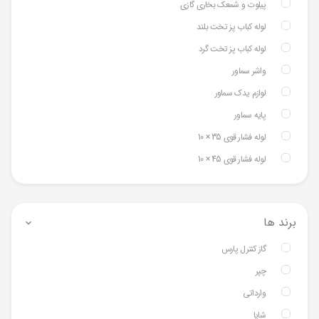
پیلوت و شمعک بخاری گازی
لوله کباب پز تخت بلند
لوله کباب پز تخت گرد
واشر سماور
لوازم یدک سماور
پایه سماور
لوله فشار قوی 35 × 10
لوله فشار قوی 45 × 10
برند ها
گاز کنترل پارس
چپر
وارداتی
شایا