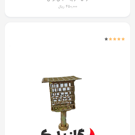
450,000
ریال