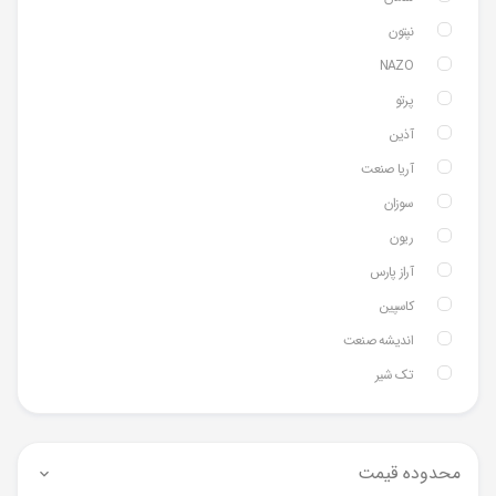
نپتون
NAZO
پرتو
آذین
آریا صنعت
سوزان
ریون
آراز پارس
کاسپین
اندیشه صنعت
تک شیر
محدوده قیمت