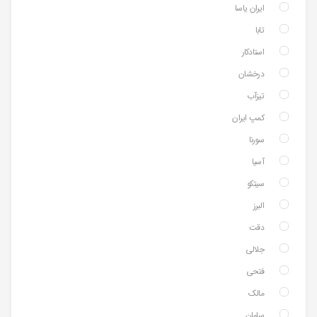
ایران یاسا
تابا
استادکار
درخشان
تیزآب
کمپ ایران
سورنا
آسیا
سیتکو
البرز
دقت
جلالی
فتحی
مالک
سامان