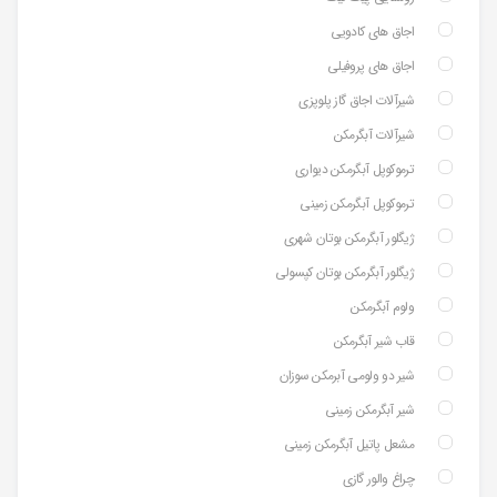
اجاق های کادویی
اجاق های پروفیلی
شیرآلات اجاق گاز پلوپزی
شیرآلات آبگرمکن
ترموکوپل آبگرمکن دیواری
ترموکوپل آبگرمکن زمینی
ژیگلور آبگرمکن بوتان شهری
ژیگلور آبگرمکن بوتان کپسولی
ولوم آبگرمکن
قاب شیر آبگرمکن
شیر دو ولومی آبرمکن سوزان
شیر آبگرمکن زمینی
مشعل پاتیل آبگرمکن زمینی
چراغ والور گازی