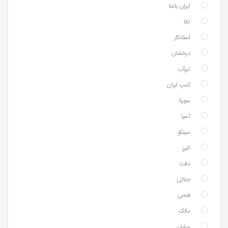
ایران یاسا
تابا
استادکار
درخشان
تیزآب
کمپ ایران
سورنا
آسیا
سیتکو
البرز
دقت
جلالی
فتحی
مالک
سامان