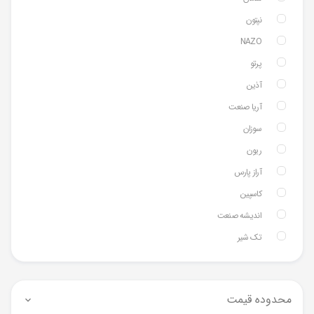
نپتون
NAZO
پرتو
آذین
آریا صنعت
سوزان
ریون
آراز پارس
کاسپین
اندیشه صنعت
تک شیر
محدوده قیمت