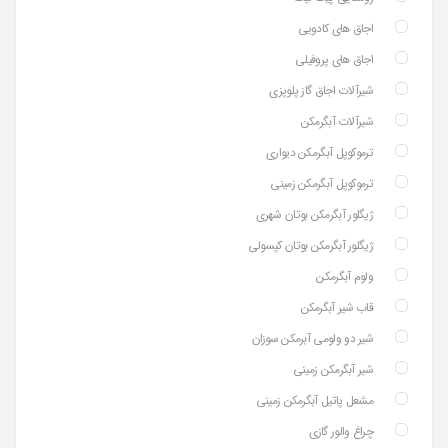
اجاق های کادویی
اجاق های پروفیلی
شیرآلات اجاق گاز پلوپزی
شیرآلات آبگرمکن
ترموکوپل آبگرمکن دیواری
ترموکوپل آبگرمکن زمینی
ژیگلور آبگرمکن بوتان شهری
ژیگلور آبگرمکن بوتان کپسولی
ولوم آبگرمکن
قاب شیر آبگرمکن
شیر دو ولومی آبرمکن سوزان
شیر آبگرمکن زمینی
مشعل پاتیل آبگرمکن زمینی
چراغ والور گازی