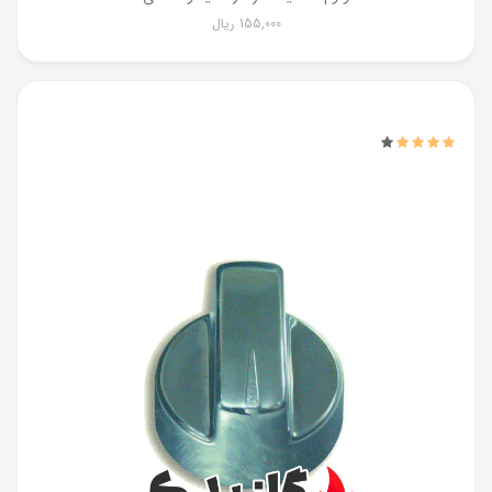
155,000
ریال