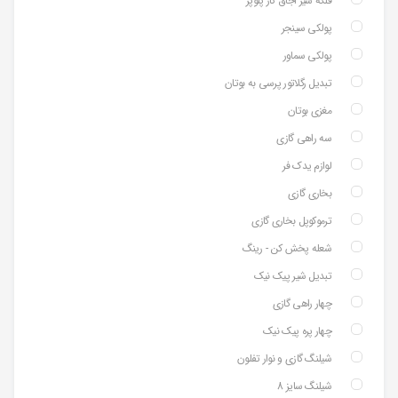
فلکه شیر اجاق گاز پلوپز
پولکی سینجر
پولکی سماور
تبدیل رگلاتور پرسی به بوتان
مغزی بوتان
سه راهی گازی
لوازم یدک فر
بخاری گازی
ترموکوپل بخاری گازی
شعله پخش کن - رینگ
تبدیل شیر پیک نیک
چهار راهی گازی
چهار پره پیک نیک
شیلنگ گازی و نوار تفلون
شیلنگ سایز 8