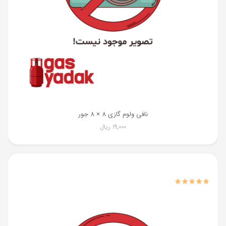
نافی ولوم گازی 8 × 8 جور
19,000
ریال