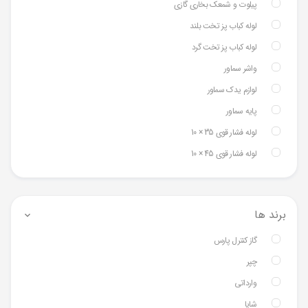
پیلوت و شمعک بخاری گازی
لوله کباب پز تخت بلند
لوله کباب پز تخت گرد
واشر سماور
لوازم یدک سماور
پایه سماور
لوله فشار قوی 35 × 10
لوله فشار قوی 45 × 10
برند ها
گاز کنترل پارس
چپر
وارداتی
شایا