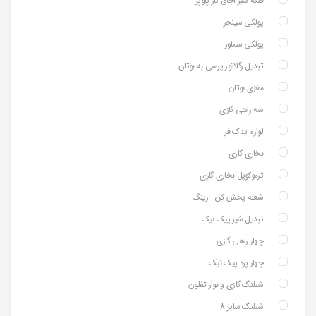
فلکه شیر اجاق گاز پلوپز
پولکی سینجر
پولکی سماور
تبدیل رگلاتور پرسی به بوتان
مغزی بوتان
سه راهی گازی
لوازم یدک فر
بخاری گازی
ترموکوپل بخاری گازی
شعله پخش کن - رینگ
تبدیل شیر پیک نیک
چهار راهی گازی
چهار پره پیک نیک
شیلنگ گازی و نوار تفلون
شیلنگ سایز 8