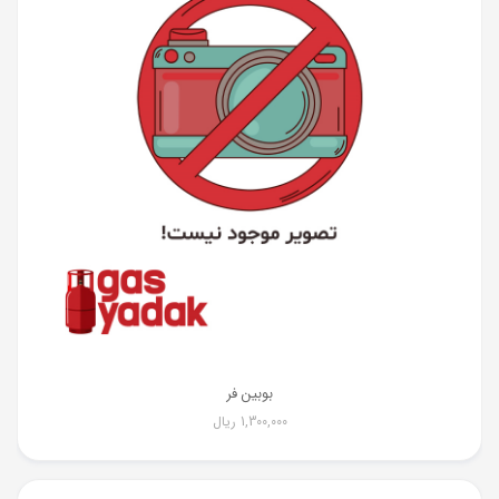
بوبین فر
1,300,000
ریال