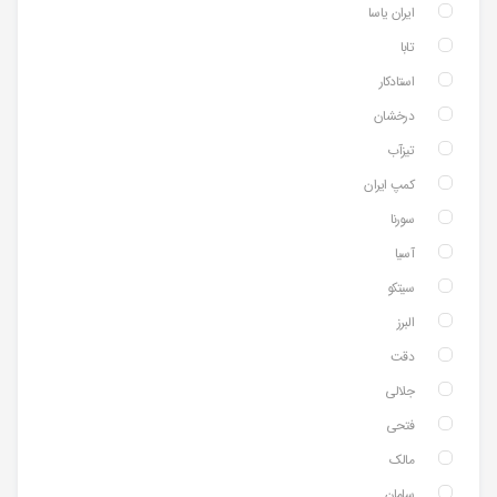
ایران یاسا
تابا
استادکار
درخشان
تیزآب
کمپ ایران
سورنا
آسیا
سیتکو
البرز
دقت
جلالی
فتحی
مالک
سامان