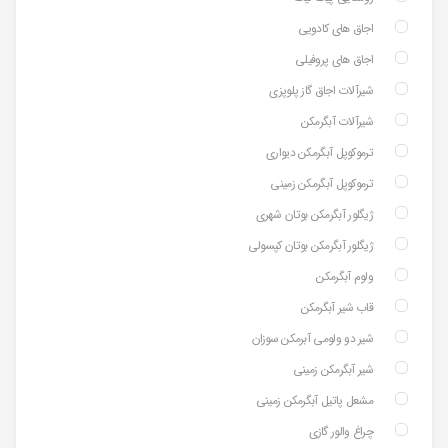
اجاق های کادویی
اجاق های پروفیلی
شیرآلات اجاق گاز پلوپزی
شیرآلات آبگرمکن
ترموکوپل آبگرمکن دیواری
ترموکوپل آبگرمکن زمینی
ژیگلور آبگرمکن بوتان شهری
ژیگلور آبگرمکن بوتان کپسولی
ولوم آبگرمکن
قاب شیر آبگرمکن
شیر دو ولومی آبرمکن سوزان
شیر آبگرمکن زمینی
مشعل پاتیل آبگرمکن زمینی
چراغ والور گازی