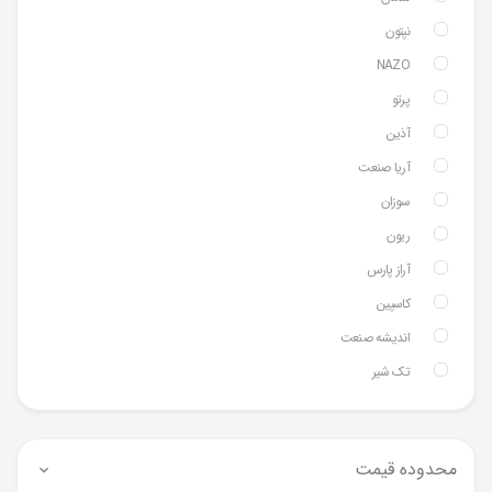
نپتون
NAZO
پرتو
آذین
آریا صنعت
سوزان
ریون
آراز پارس
کاسپین
اندیشه صنعت
تک شیر
محدوده قیمت