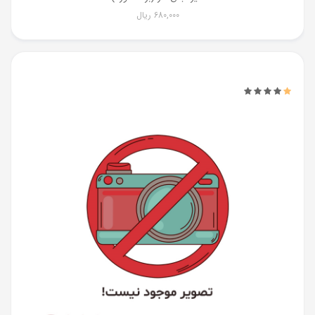
680,000
ریال