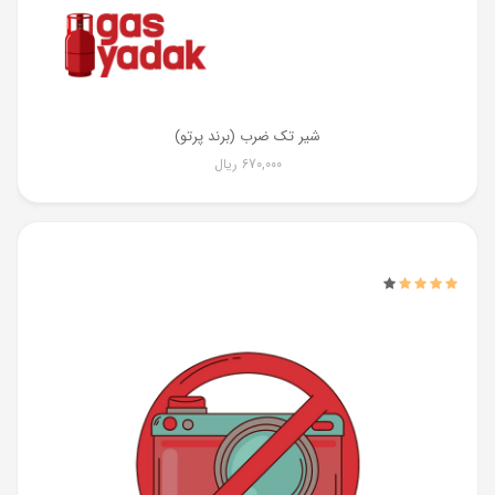
شیر تک ضرب (برند پرتو)
670,000
ریال