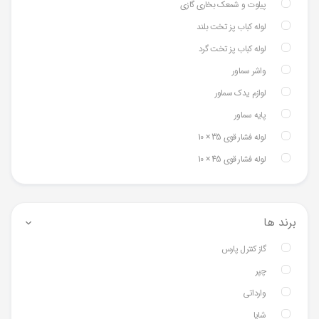
پیلوت و شمعک بخاری گازی
لوله کباب پز تخت بلند
لوله کباب پز تخت گرد
واشر سماور
لوازم یدک سماور
پایه سماور
لوله فشار قوی 35 × 10
لوله فشار قوی 45 × 10
برند ها
گاز کنترل پارس
چپر
وارداتی
شایا