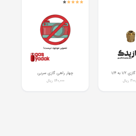
1 به 1/4
چهار راهی گازی سربی
300
ریال
140,000
ریال