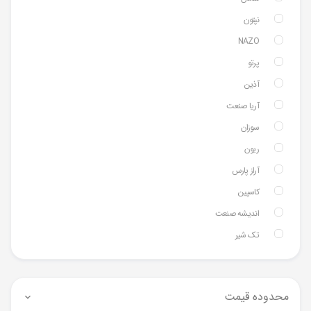
نپتون
NAZO
پرتو
آذین
آریا صنعت
سوزان
ریون
آراز پارس
کاسپین
اندیشه صنعت
تک شیر
محدوده قیمت