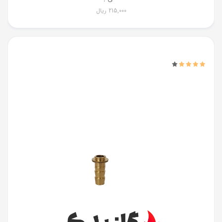
215,000
ریال