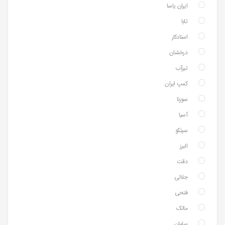
ایران یاسا
تابا
استادکار
درخشان
تیزآب
کمپ ایران
سورنا
آسیا
سیتکو
البرز
دقت
جلالی
فتحی
مالک
سامان