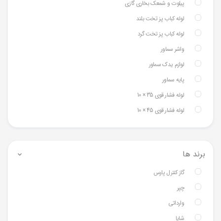
پیلوت و شمعک بخاری گازی
لوله کباب پز تخت بلند
لوله کباب پز تخت گرد
واشر سماور
لوازم یدک سماور
پایه سماور
لوله فشار قوی 35 × 10
لوله فشار قوی 45 × 10
برند ها
گاز کنترل پارس
چپر
وارداتی
شایا