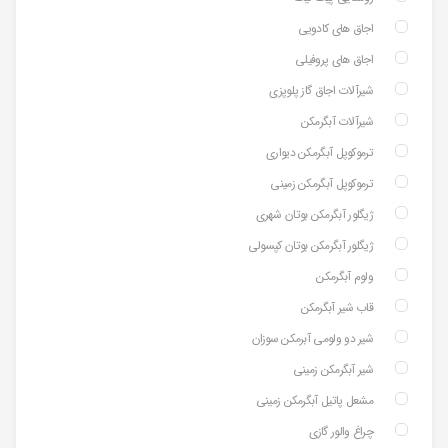
اجاق های کادویی
اجاق های پروفیلی
شیرآلات اجاق گاز پلوپزی
شیرآلات آبگرمکن
ترموکوپل آبگرمکن دیواری
ترموکوپل آبگرمکن زمینی
ژیگلور آبگرمکن بوتان شهری
ژیگلور آبگرمکن بوتان کپسولی
ولوم آبگرمکن
قاب شیر آبگرمکن
شیر دو ولومی آبرمکن سوزان
شیر آبگرمکن زمینی
مشعل پاتیل آبگرمکن زمینی
چراغ والور گازی