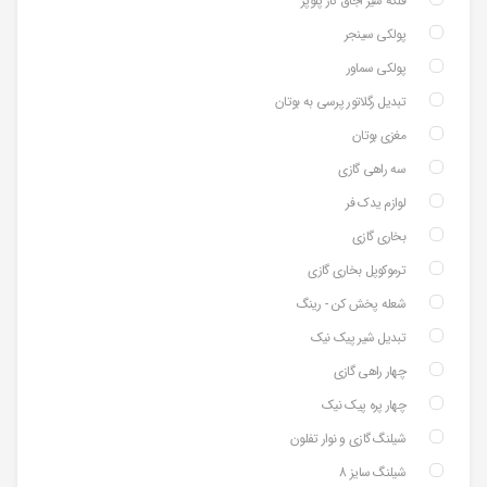
فلکه شیر اجاق گاز پلوپز
پولکی سینجر
پولکی سماور
تبدیل رگلاتور پرسی به بوتان
مغزی بوتان
سه راهی گازی
لوازم یدک فر
بخاری گازی
ترموکوپل بخاری گازی
شعله پخش کن - رینگ
تبدیل شیر پیک نیک
چهار راهی گازی
چهار پره پیک نیک
شیلنگ گازی و نوار تفلون
شیلنگ سایز 8