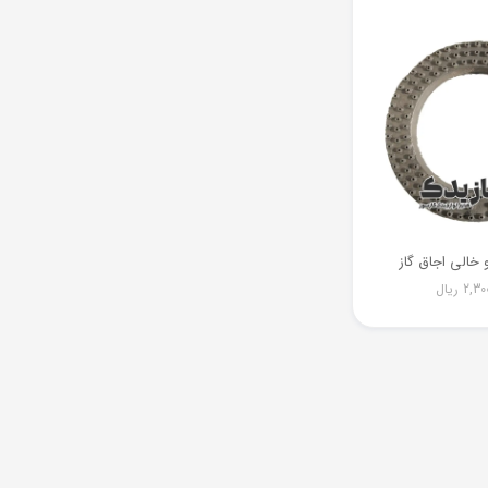
2,30
ریال